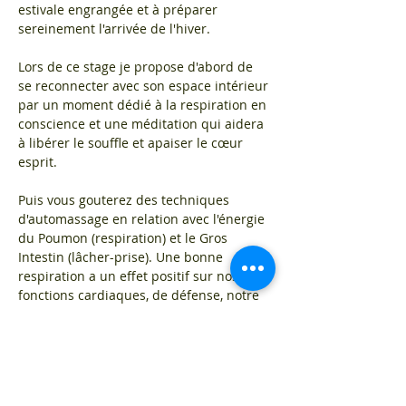
estivale engrangée et à préparer 
sereinement l'arrivée de l'hiver.
Lors de ce stage je propose d'abord de 
se reconnecter avec son espace intérieur 
par un moment dédié à la respiration en 
conscience et une méditation qui aidera 
à libérer le souffle et apaiser le cœur 
esprit.
Puis vous gouterez des techniques 
d'automassage en relation avec l'énergie 
du Poumon (respiration) et le Gros 
Intestin (lâcher-prise). Une bonne 
respiration a un effet positif sur nos 
fonctions cardiaques, de défense, notre 
peau et pour l'équilibre de notre 
système nerveux.
Je vous guiderai ensuite à travers des 
mouvements doux et harmonieux en lien 